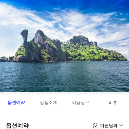
옵션예약
상품소개
이용정보
리뷰
옵션예약
다른날짜