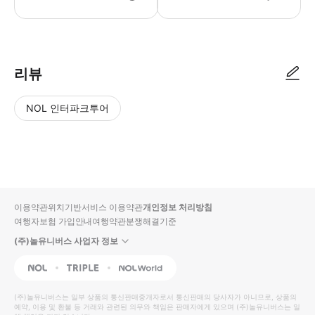
리뷰
NOL 인터파크투어
NOL
별
사
에서
점
진/
작성
높
동
된
은
영
리뷰
순
상
이용약관
위치기반서비스 이용약관
개인정보 처리방침
입니
여행자보험 가입안내
여행약관
분쟁해결기준
다.
(주)놀유니버스 사업자 정보
별
사
NOL
Triple
Interpark Global
점
진/
높
동
(주)놀유니버스
는 일부 상품의 통신판매중개자로서 통신판매의 당사자가 아니므로, 상품의
예약, 이용 및 환불 등 거래와 관련된 의무와 책임은 판매자에게 있으며
은
영
(주)놀유니버스
는 일