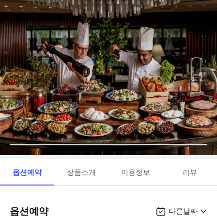
옵션예약
상품소개
이용정보
리뷰
옵션예약
다른날짜