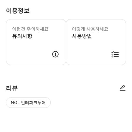
이용정보
* 나가노 인기 겨울 투어를 만나보세요
▶(프라이빗) 나가노역 또는 인근 숙소에서
이런건 주의하세요
이렇게 사용하세요
유의사항
사용방법
리뷰
NOL 인터파크투어
NOL
별
사
에서
점
진/
작성
높
동