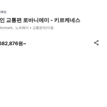
시확정
인 교통편 로바니에미 - 키르케네스
innmark
노르웨이
교통편의/이동
,682,876원~