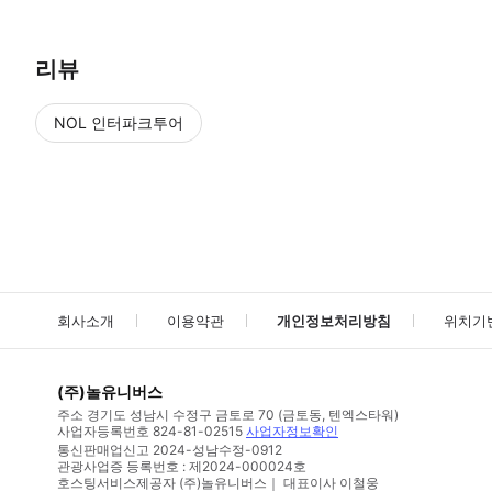
리뷰
NOL 인터파크투어
NOL
에서 작성된 리뷰 입니다.
별점 높은순
별점 높은순
회사소개
이용약관
개인정보처리방침
위치기
(주)놀유니버스
주소
경기도 성남시 수정구 금토로 70 (금토동, 텐엑스타워)
사업자등록번호
824-81-02515
사업자정보확인
통신판매업신고
2024-성남수정-0912
관광사업증 등록번호 : 제2024-000024호
호스팅서비스제공자 (주)놀유니버스｜ 대표이사 이철웅