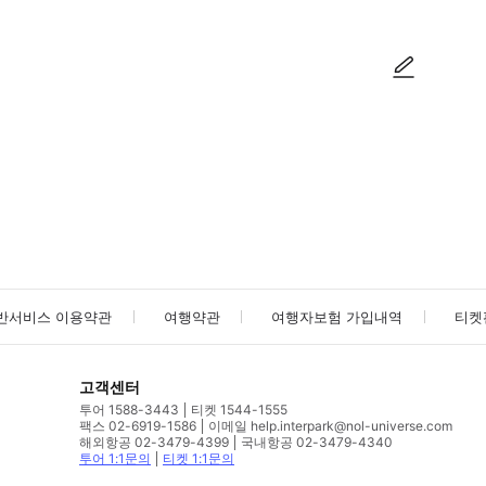
사진/동영상
사진/동영상
반서비스 이용약관
여행약관
여행자보험 가입내역
티켓
고객센터
투어 1588-3443
티켓 1544-1555
팩스 02-6919-1586
이메일 help.interpark@nol-universe.com
해외항공 02-3479-4399
국내항공 02-3479-4340
투어 1:1문의
티켓 1:1문의