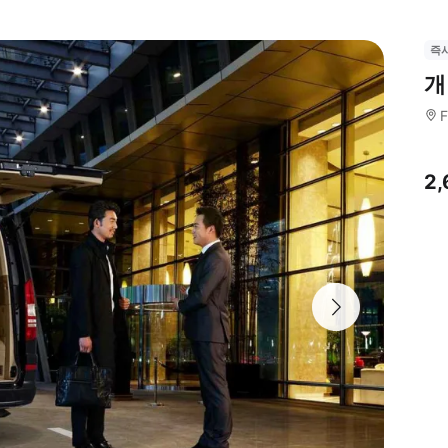
즉
개
F
2