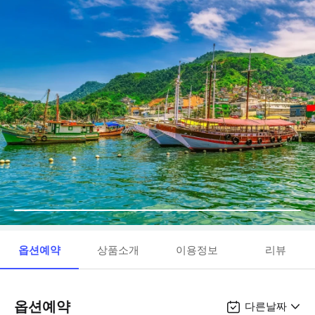
옵션예약
상품소개
이용정보
리뷰
옵션예약
다른날짜