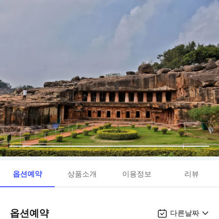
옵션예약
상품소개
이용정보
리뷰
옵션예약
다른날짜