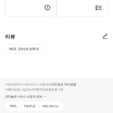
리뷰
NOL 인터파크투어
NOL
별
사
에서
점
진/
작성
높
동
된
은
영
리뷰
순
상
이용약관
위치기반서비스 이용약관
개인정보 처리방침
입니
여행자보험 가입안내
여행약관
분쟁해결기준
다.
(주)놀유니버스 사업자 정보
별
사
NOL
Triple
Interpark Global
점
진/