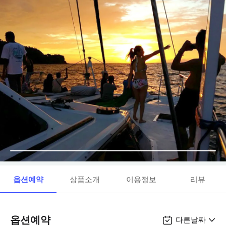
옵션예약
상품소개
이용정보
리뷰
옵션예약
다른날짜