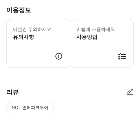
이용정보
본 픽업 서비스는 오사카 시내 중심부 또
이런건 주의하세요
이렇게 사용하세요
유의사항
사용방법
● 예약접수 후 확정이 되면 이용가능합니다. ● 바우처에 안내된 사용 방법
리뷰
NOL 인터파크투어
NOL
별
사
에서
점
진/
작성
높
동