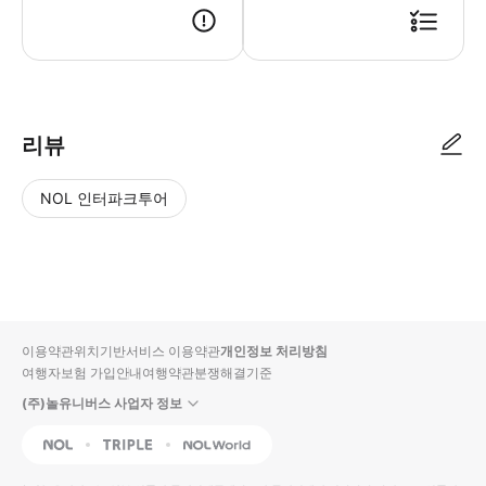
리뷰
NOL 인터파크투어
NOL
별
사
에서
점
진/
작성
높
동
된
은
영
리뷰
순
상
이용약관
위치기반서비스 이용약관
개인정보 처리방침
입니
여행자보험 가입안내
여행약관
분쟁해결기준
다.
(주)놀유니버스 사업자 정보
별
사
NOL
Triple
Interpark Global
점
진/
높
동