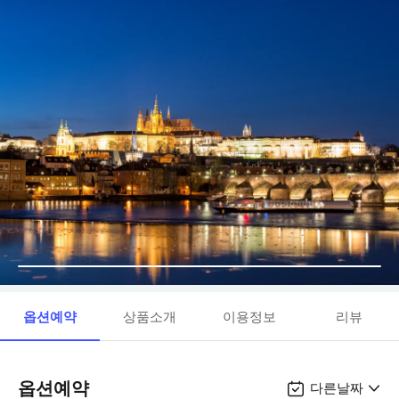
옵션예약
상품소개
이용정보
리뷰
옵션예약
다른날짜