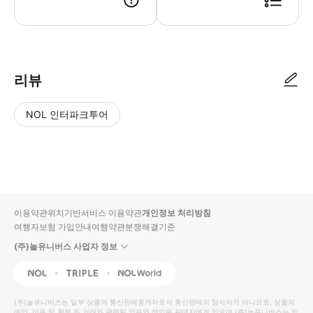
● 예약접수 후 확정이 되면 이용가능합니다. ● 바우처에 안내된 사용 방법
리뷰
NOL 인터파크투어
NOL
별
사
에서
점
진/
작성
높
동
된
은
영
리뷰
순
상
이용약관
위치기반서비스 이용약관
개인정보 처리방침
입니
여행자보험 가입안내
여행약관
분쟁해결기준
다.
(주)놀유니버스 사업자 정보
별
사
NOL
Triple
Interpark Global
점
진/
높
동
(주)놀유니버스
는 일부 상품의 통신판매중개자로서 통신판매의 당사자가 아니므로, 상품의
예약, 이용 및 환불 등 거래와 관련된 의무와 책임은 판매자에게 있으며
(주)놀유니버스
는 일