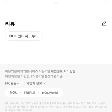
리뷰
NOL 인터파크투어
NOL
별
사
에서
점
진/
작성
높
동
된
은
영
리뷰
순
상
이용약관
위치기반서비스 이용약관
개인정보 처리방침
입니
여행자보험 가입안내
여행약관
분쟁해결기준
다.
(주)놀유니버스 사업자 정보
별
사
NOL
Triple
Interpark Global
점
진/
높
동
(주)놀유니버스
는 일부 상품의 통신판매중개자로서 통신판매의 당사자가 아니므로, 상품의
예약, 이용 및 환불 등 거래와 관련된 의무와 책임은 판매자에게 있으며
은
영
(주)놀유니버스
는 일
체 책임을 지지 않습니다.