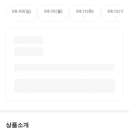
08.09(일)
08.10(월)
08.11(화)
08.12(수)
-
-
-
-
상품소개