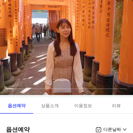
옵션예약
상품소개
이용정보
리뷰
옵션예약
다른날짜