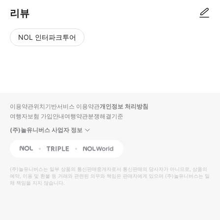
리뷰
NOL 인터파크투어
NOL
별
사
에서
점
진/
작성
높
동
된
은
영
리뷰
순
상
이용약관
위치기반서비스 이용약관
개인정보 처리방침
입니
여행자보험 가입안내
여행약관
분쟁해결기준
다.
(주)놀유니버스 사업자 정보
별
사
NOL
Triple
Interpark Global
점
진/
높
동
(주)놀유니버스
는 일부 상품의 통신판매중개자로서 통신판매의 당사자가 아니므로, 상품의
예약, 이용 및 환불 등 거래와 관련된 의무와 책임은 판매자에게 있으며
은
영
(주)놀유니버스
는 일
체 책임을 지지 않습니다.
순
상