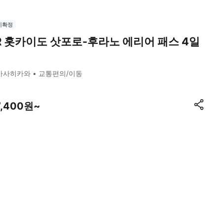
시확정
R 홋카이도 삿포로-후라노 에리어 패스 4일
아사히카와
교통편의/이동
7,400원~