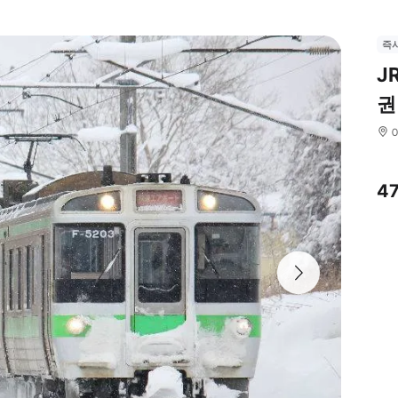
즉
J
권
4