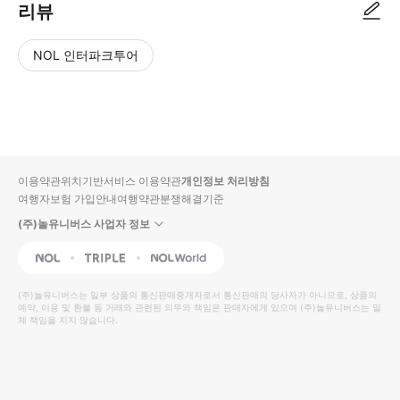
리뷰
NOL 인터파크투어
NOL
별
사
에서
점
진/
작성
높
동
된
은
영
리뷰
순
상
이용약관
위치기반서비스 이용약관
개인정보 처리방침
입니
여행자보험 가입안내
여행약관
분쟁해결기준
다.
(주)놀유니버스 사업자 정보
별
사
NOL
Triple
Interpark Global
점
진/
높
동
(주)놀유니버스
는 일부 상품의 통신판매중개자로서 통신판매의 당사자가 아니므로, 상품의
예약, 이용 및 환불 등 거래와 관련된 의무와 책임은 판매자에게 있으며
은
영
(주)놀유니버스
는 일
체 책임을 지지 않습니다.
순
상