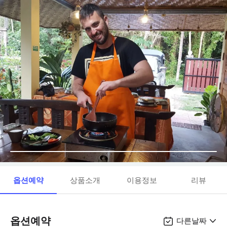
옵션예약
상품소개
이용정보
리뷰
옵션예약
다른날짜