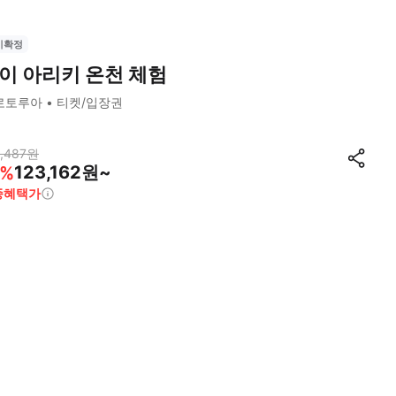
시확정
이 아리키 온천 체험
로토루아
티켓/입장권
,487
원
123,162원~
%
종혜택가