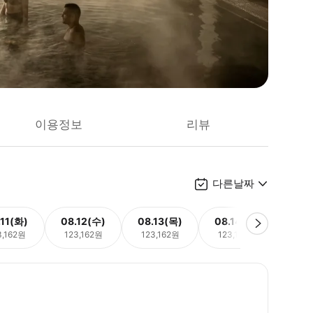
이용정보
리뷰
다른날짜
.11(화)
08.12(수)
08.13(목)
08.14(금)
08.
3,162원
123,162원
123,162원
123,162원
123