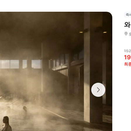
즉
와
152
19
최