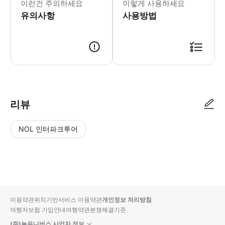
이런건 주의하세요
이렇게 사용하세요
유의사항
사용방법
리뷰
NOL 인터파크투어
NOL
별
사
에서
점
진/
작성
높
동
된
은
영
리뷰
순
상
이용약관
위치기반서비스 이용약관
개인정보 처리방침
입니
여행자보험 가입안내
여행약관
분쟁해결기준
다.
(주)놀유니버스 사업자 정보