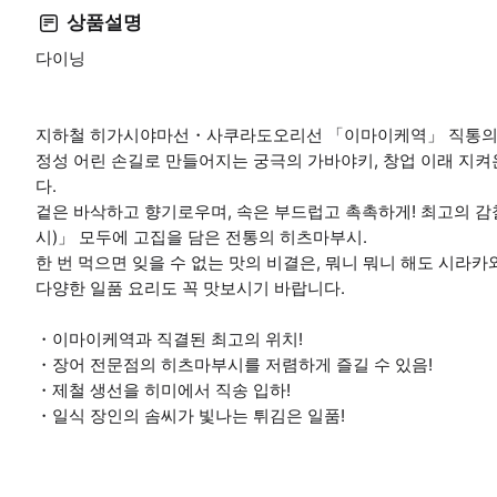
상품설명
다이닝
지하철 히가시야마선・사쿠라도오리선 「이마이케역」 직통의 
정성 어린 손길로 만들어지는 궁극의 가바야키, 창업 이래 지켜
다.
겉은 바삭하고 향기로우며, 속은 부드럽고 촉촉하게! 최고의 
시)」 모두에 고집을 담은 전통의 히츠마부시.
한 번 먹으면 잊을 수 없는 맛의 비결은, 뭐니 뭐니 해도 시라
다양한 일품 요리도 꼭 맛보시기 바랍니다.
・이마이케역과 직결된 최고의 위치!
・장어 전문점의 히츠마부시를 저렴하게 즐길 수 있음!
・제철 생선을 히미에서 직송 입하!
・일식 장인의 솜씨가 빛나는 튀김은 일품!