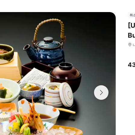
취
[U
B
4