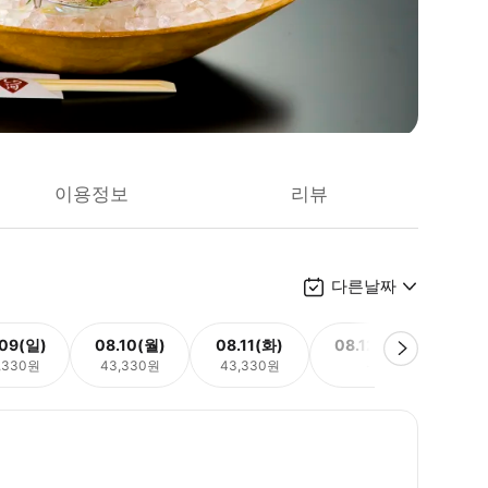
이용정보
리뷰
다른날짜
.09(일)
08.10(월)
08.11(화)
08.12(수)
08.
,330원
43,330원
43,330원
-
43,