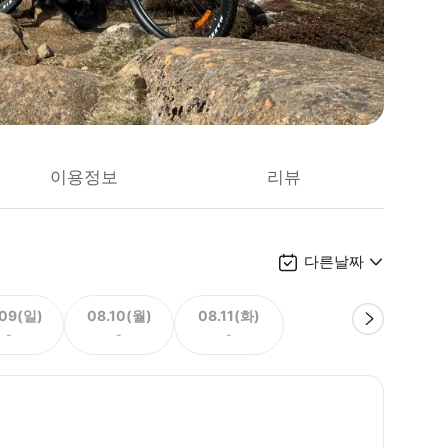
이용정보
리뷰
다른날짜
.09(일)
08.10(월)
08.11(화)
-
-
-