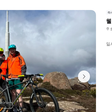
즉
웰
일