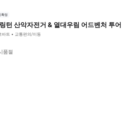
시확정
링턴 산악자전거 & 열대우림 어드벤처 투어
호바트
교통편의/이동
시품절