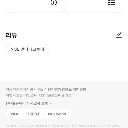
● 예약접수 후 확정이 되면 이용가능합니다. ● 바우처에 안내된 사용 방법
리뷰
NOL 인터파크투어
NOL
별
사
에서
점
진/
작성
높
동
된
은
영
리뷰
순
상
이용약관
위치기반서비스 이용약관
개인정보 처리방침
입니
여행자보험 가입안내
여행약관
분쟁해결기준
다.
(주)놀유니버스 사업자 정보
별
사
NOL
Triple
Interpark Global
점
진/
높
동
(주)놀유니버스
는 일부 상품의 통신판매중개자로서 통신판매의 당사자가 아니므로, 상품의