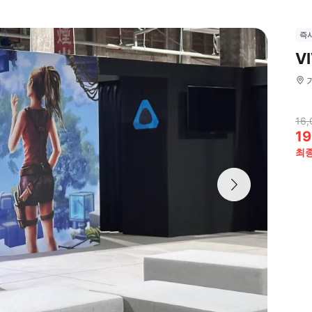
즉
V
16,
19
최