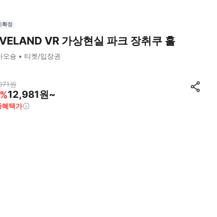
시확정
IVELAND VR 가상현실 파크 장취쿠 홀
가오슝
티켓/입장권
071
원
12,981원~
%
종혜택가