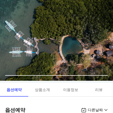
옵션예약
상품소개
이용정보
리뷰
옵션예약
다른날짜