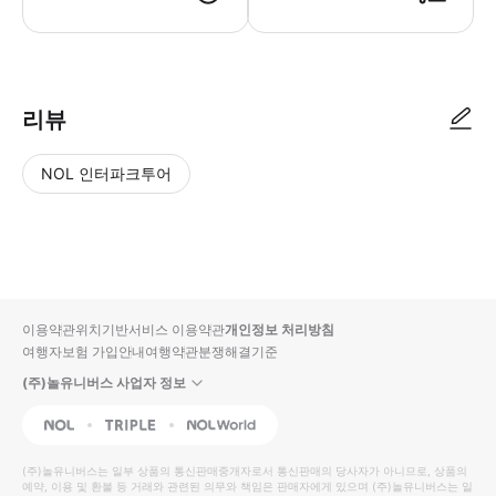
리뷰
NOL 인터파크투어
NOL
별
사
에서
점
진/
작성
높
동
된
은
영
리뷰
순
상
이용약관
위치기반서비스 이용약관
개인정보 처리방침
입니
여행자보험 가입안내
여행약관
분쟁해결기준
다.
(주)놀유니버스 사업자 정보
별
사
NOL
Triple
Interpark Global
점
진/
높
동
(주)놀유니버스
는 일부 상품의 통신판매중개자로서 통신판매의 당사자가 아니므로, 상품의
예약, 이용 및 환불 등 거래와 관련된 의무와 책임은 판매자에게 있으며
은
영
(주)놀유니버스
는 일