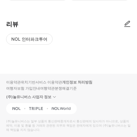
【이용 방법】 • 예약 확정 후 고객님의 e-메일 주소로 바우처를 발송해드립니다. • 
리뷰
NOL 인터파크투어
NOL
별
사
에서
점
진/
작성
높
동
된
은
영
리뷰
순
상
이용약관
위치기반서비스 이용약관
개인정보 처리방침
입니
여행자보험 가입안내
여행약관
분쟁해결기준
다.
(주)놀유니버스 사업자 정보
별
사
NOL
Triple
Interpark Global
점
진/
높
동
(주)놀유니버스
는 일부 상품의 통신판매중개자로서 통신판매의 당사자가 아니므로, 상품의
예약, 이용 및 환불 등 거래와 관련된 의무와 책임은 판매자에게 있으며
은
영
(주)놀유니버스
는 일
체 책임을 지지 않습니다.
순
상