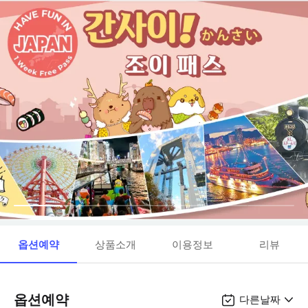
옵션예약
상품소개
이용정보
리뷰
옵션예약
다른날짜