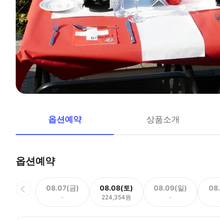
옵션예약
상품소개
옵션예약
08.07(금)
08.08(토)
08.09(일)
08
-
224,354원
-