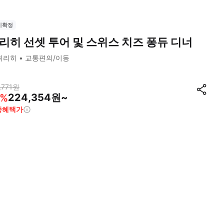
시확정
리히 선셋 투어 및 스위스 치즈 퐁듀 디너
취리히
교통편의/이동
,771
원
224,354원~
%
종혜택가