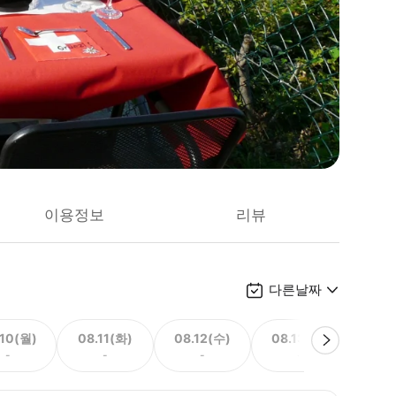
이용정보
리뷰
다른날짜
.10(월)
08.11(화)
08.12(수)
08.13(목)
08.
-
-
-
-