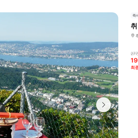
즉
취
277
19
최