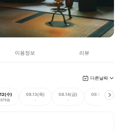
이용정보
리뷰
다른날짜
.12(수)
08.13(목)
08.14(금)
08.15(토)
08.
,976원
-
-
-