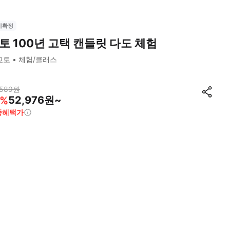
시확정
토 100년 고택 캔들릿 다도 체험
교토
체험/클래스
,589
원
52,976원~
%
종혜택가