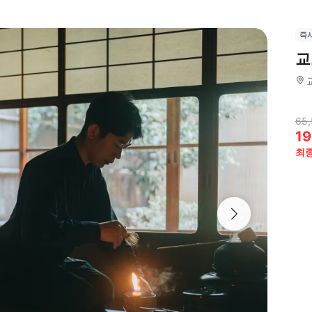
즉
교
65
19
최