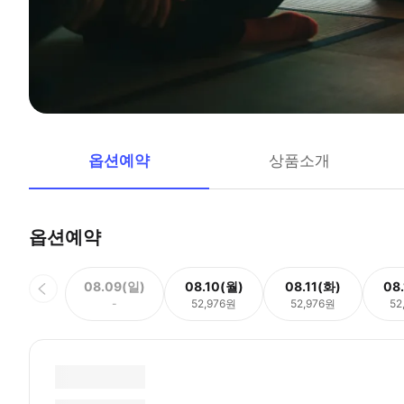
옵션예약
상품소개
옵션예약
08.09(일)
08.10(월)
08.11(화)
08
-
52,976원
52,976원
52