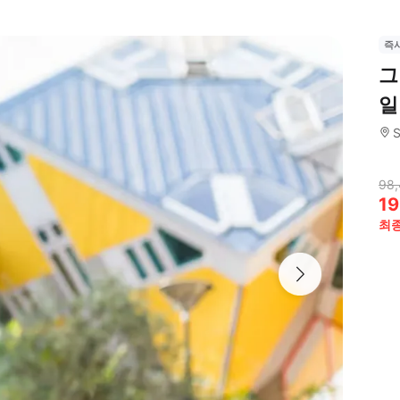
즉
그
일
S
98
19
최