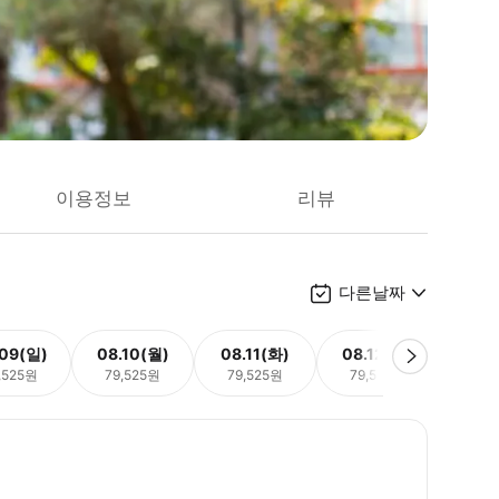
이용정보
리뷰
다른날짜
.09(일)
08.10(월)
08.11(화)
08.12(수)
08.
,525원
79,525원
79,525원
79,525원
79,