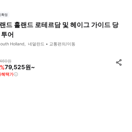
시확정
랜드 홀랜드 로테르담 및 헤이그 가이드 당
 투어
outh Holland
네덜란드
교통편의/이동
,460
원
79,525원~
%
종혜택가