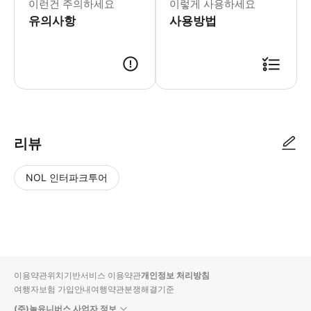
이런건 주의하세요
이렇게 사용하세요
유의사항
사용방법
● 예약접수 후 확정이 되면 이용가능합니다. ● 바우처에 안내된 사용 방법
리뷰
NOL 인터파크투어
NOL
별
사
에서
점
진/
작성
높
동
된
은
영
리뷰
순
상
이용약관
위치기반서비스 이용약관
개인정보 처리방침
입니
여행자보험 가입안내
여행약관
분쟁해결기준
다.
(주)놀유니버스 사업자 정보