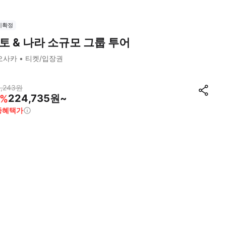
시확정
토 & 나라 소규모 그룹 투어
오사카
티켓/입장권
,243
원
224,735원~
%
종혜택가