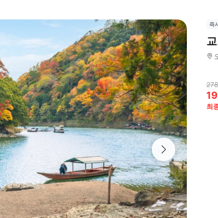
즉
교
278
19
최