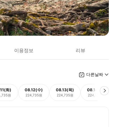
이용정보
리뷰
다른날짜
.11(화)
08.12(수)
08.13(목)
08.14(금)
08.
4,735원
224,735원
224,735원
224,735원
224