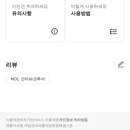
이런건 주의하세요
이렇게 사용하세요
유의사항
사용방법
리뷰
NOL 인터파크투어
NOL
별
사
에서
점
진/
작성
높
동
된
은
영
리뷰
순
상
이용약관
위치기반서비스 이용약관
개인정보 처리방침
입니
여행자보험 가입안내
여행약관
분쟁해결기준
다.