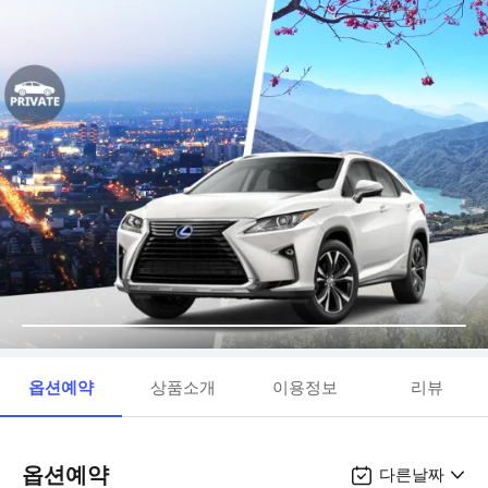
옵션예약
상품소개
이용정보
리뷰
옵션예약
다른날짜