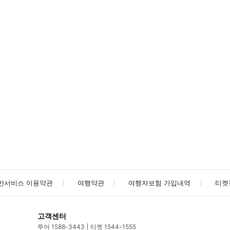
방법을 확인한 후 이용해 주시기 바랍니다. ● 48시간 이내에 바우처를 받지 
사진/동영상
사진/동영상
반서비스 이용약관
여행약관
여행자보험 가입내역
티켓
고객센터
투어 1588-3443
티켓 1544-1555