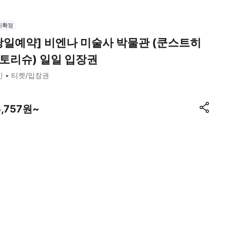
시확정
당일예약] 비엔나 미술사 박물관 (쿤스트히
토리슈) 일일 입장권
빈
티켓/입장권
5,757원~