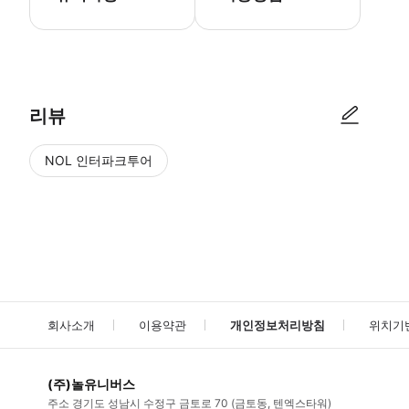
● 예약접수 후 확정이 되면 이용가능합니다. ● 바우처에 안내된 사용 
리뷰
NOL 인터파크투어
NOL
에서 작성된 리뷰 입니다.
별점 높은순
별점 높은순
회사소개
이용약관
개인정보처리방침
위치기
(주)놀유니버스
주소
경기도 성남시 수정구 금토로 70 (금토동, 텐엑스타워)