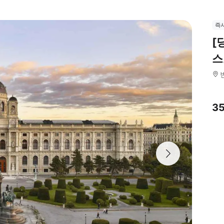
즉
[
스
3