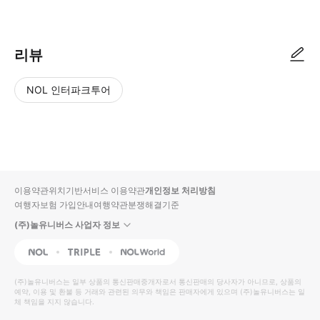
● 예약접수 후 확정이 되면 이용가능합니다. ● 바우처에 안내된 사용 방법
리뷰
NOL 인터파크투어
NOL
별
사
에서
점
진/
작성
높
동
된
은
영
리뷰
순
상
이용약관
위치기반서비스 이용약관
개인정보 처리방침
입니
여행자보험 가입안내
여행약관
분쟁해결기준
다.
(주)놀유니버스 사업자 정보
별
사
NOL
Triple
Interpark Global
점
진/
높
동
(주)놀유니버스
는 일부 상품의 통신판매중개자로서 통신판매의 당사자가 아니므로, 상품의
예약, 이용 및 환불 등 거래와 관련된 의무와 책임은 판매자에게 있으며
은
영
(주)놀유니버스
는 일
체 책임을 지지 않습니다.
순
상