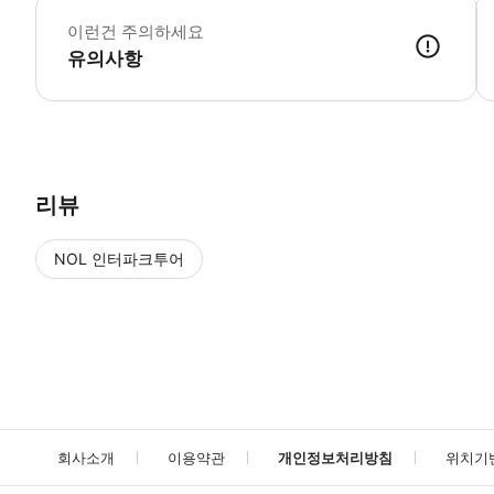
이런건 주의하세요
유의사항
● 예약접수 후 확정이 되면 이용가능합니다. ● 바우처에 안내된 사용 
리뷰
NOL 인터파크투어
NOL
에서 작성된 리뷰 입니다.
별점 높은순
별점 높은순
회사소개
이용약관
개인정보처리방침
위치기