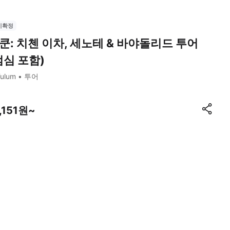
시확정
쿤: 치첸 이차, 세노테 & 바야돌리드 투어
점심 포함)
ulum
투어
,151원~