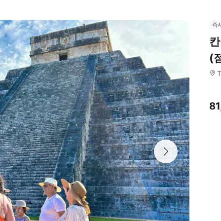
즉
칸
(
T
81