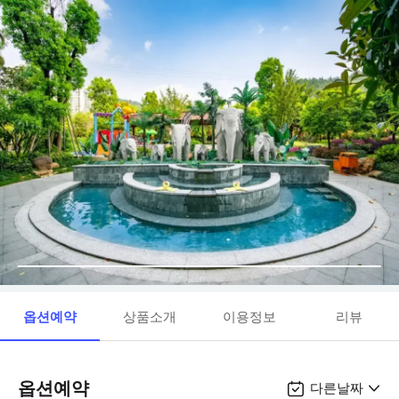
옵션예약
상품소개
이용정보
리뷰
옵션예약
다른날짜