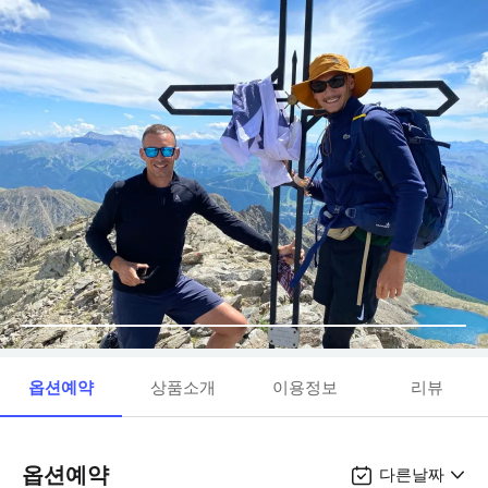
옵션예약
상품소개
이용정보
리뷰
옵션예약
다른날짜