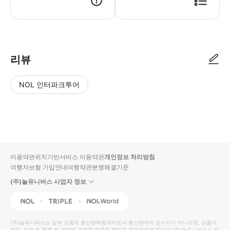
리뷰
NOL 인터파크투어
NOL
별
사
에서
점
진/
작성
높
동
된
은
영
리뷰
순
상
이용약관
위치기반서비스 이용약관
개인정보 처리방침
입니
여행자보험 가입안내
여행약관
분쟁해결기준
다.
(주)놀유니버스 사업자 정보
별
사
NOL
Triple
Interpark Global
점
진/
높
동
(주)놀유니버스
는 일부 상품의 통신판매중개자로서 통신판매의 당사자가 아니므로, 상품의
예약, 이용 및 환불 등 거래와 관련된 의무와 책임은 판매자에게 있으며
(주)놀유니버스
는 일