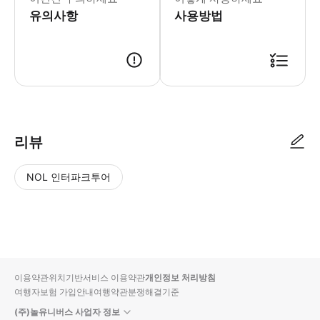
유의사항
사용방법
선착 준비를 위해 출발 10분 전까지 접수를 부탁드립니다. 늦을 경우, 다음 
리뷰
NOL 인터파크투어
NOL
별
사
에서
점
진/
작성
높
동
된
은
영
리뷰
순
상
이용약관
위치기반서비스 이용약관
개인정보 처리방침
입니
여행자보험 가입안내
여행약관
분쟁해결기준
다.
(주)놀유니버스 사업자 정보