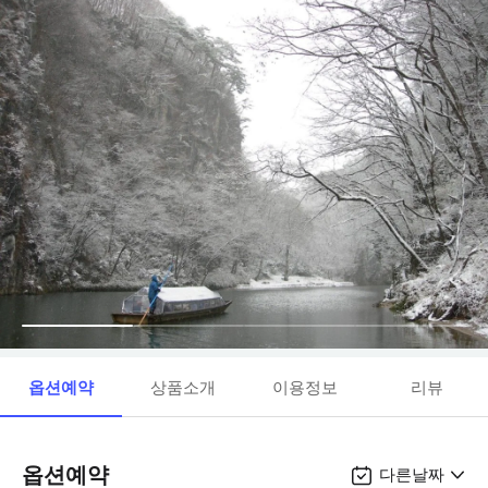
옵션예약
상품소개
이용정보
리뷰
옵션예약
다른날짜