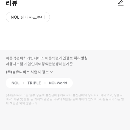
리뷰
NOL 인터파크투어
NOL
별
사
에서
점
진/
작성
높
동
된
은
영
리뷰
순
상
이용약관
위치기반서비스 이용약관
개인정보 처리방침
입니
여행자보험 가입안내
여행약관
분쟁해결기준
다.
(주)놀유니버스 사업자 정보
별
사
NOL
Triple
Interpark Global
점
진/
높
동
(주)놀유니버스
는 일부 상품의 통신판매중개자로서 통신판매의 당사자가 아니므로, 상품의
예약, 이용 및 환불 등 거래와 관련된 의무와 책임은 판매자에게 있으며
은
영
(주)놀유니버스
는 일
체 책임을 지지 않습니다.
순
상