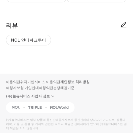
리뷰
NOL 인터파크투어
NOL
별
사
에서
점
진/
작성
높
동
된
은
영
리뷰
순
상
이용약관
위치기반서비스 이용약관
개인정보 처리방침
입니
여행자보험 가입안내
여행약관
분쟁해결기준
다.
(주)놀유니버스 사업자 정보
별
사
NOL
Triple
Interpark Global
점
진/
높
동
(주)놀유니버스
는 일부 상품의 통신판매중개자로서 통신판매의 당사자가 아니므로, 상품의
예약, 이용 및 환불 등 거래와 관련된 의무와 책임은 판매자에게 있으며
은
영
(주)놀유니버스
는 일
체 책임을 지지 않습니다.
순
상