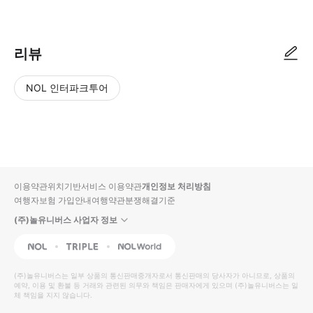
● 예약접수 후 확정이 되면 이용가능합니다. ● 바우처에 안내된 사용 방법
리뷰
NOL 인터파크투어
NOL
별
사
에서
점
진/
작성
높
동
된
은
영
리뷰
순
상
이용약관
위치기반서비스 이용약관
개인정보 처리방침
입니
여행자보험 가입안내
여행약관
분쟁해결기준
다.
(주)놀유니버스 사업자 정보
별
사
NOL
Triple
Interpark Global
점
진/
높
동
(주)놀유니버스
는 일부 상품의 통신판매중개자로서 통신판매의 당사자가 아니므로, 상품의
예약, 이용 및 환불 등 거래와 관련된 의무와 책임은 판매자에게 있으며
은
영
(주)놀유니버스
는 일
체 책임을 지지 않습니다.
순
상