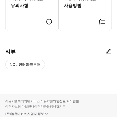
유의사항
사용방법
리뷰
NOL 인터파크투어
NOL
별
사
에서
점
진/
작성
높
동
된
은
영
리뷰
순
상
이용약관
위치기반서비스 이용약관
개인정보 처리방침
입니
여행자보험 가입안내
여행약관
분쟁해결기준
다.
(주)놀유니버스 사업자 정보