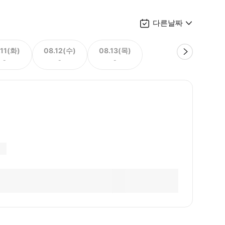
다른날짜
.11(화)
08.12(수)
08.13(목)
-
-
-