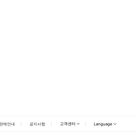
경될 수 있습니다. 참가 전에 공식 홈페이지에서 확인을 부탁드립니다. https
anets TOKYO DMM 입장 티켓와 Tokyo Subway Ticket 각각 한 장
고객센터
판매안내
공지사항
Language