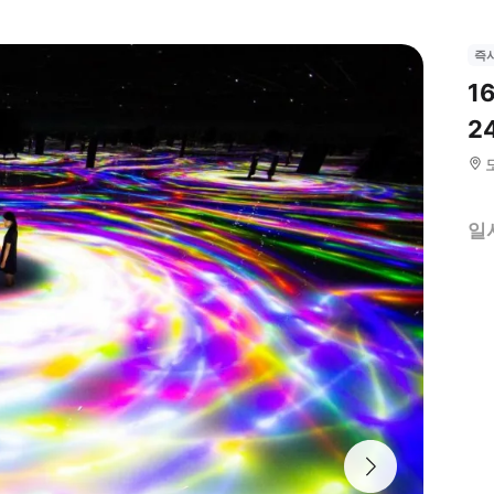
즉
1
24
일