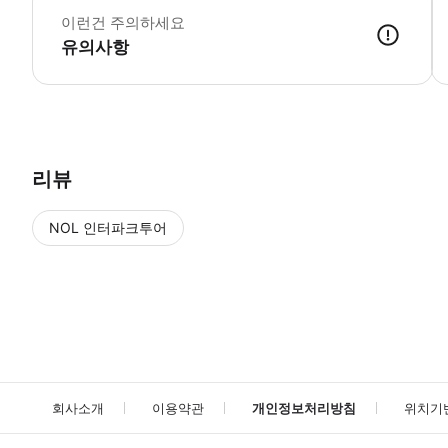
▶
이런건 주의하세요
▶
유의사항
▶ 바우처 예약 확정 후 바우처가 발급이 되었는지 확인해주세요. 사용 가
리뷰
NOL 인터파크투어
NOL
에서 작성된 리뷰 입니다.
별점 높은순
별점 높은순
회사소개
이용약관
개인정보처리방침
위치기