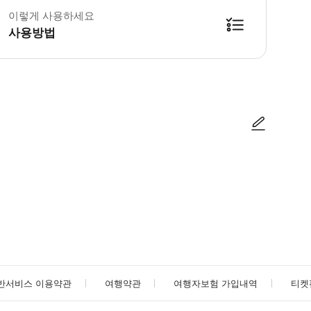
 이용 제한 사항 * teamLab Planets TOKYO DMM 영업시간은 변
이렇게 사용하세요
 준비물 * 꼭 준비해야하는 것 2차원 코드 포함된 바우처 *바우처는 teamLab Pl
사용방법
능한 바우처 발급은 확정 후 최대 30분까지 소요될 수 있습니다.
사진/동영상
사진/동영상
반서비스 이용약관
여행약관
여행자보험 가입내역
티켓