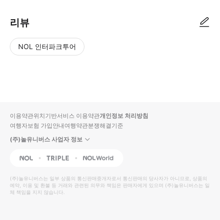
리뷰
NOL 인터파크투어
NOL
별
사
에서
점
진/
작성
높
동
된
은
영
리뷰
순
상
이용약관
위치기반서비스 이용약관
개인정보 처리방침
입니
여행자보험 가입안내
여행약관
분쟁해결기준
다.
(주)놀유니버스 사업자 정보
별
사
NOL
Triple
Interpark Global
점
진/
높
동
(주)놀유니버스
는 일부 상품의 통신판매중개자로서 통신판매의 당사자가 아니므로, 상품의
예약, 이용 및 환불 등 거래와 관련된 의무와 책임은 판매자에게 있으며
은
영
(주)놀유니버스
는 일
체 책임을 지지 않습니다.
순
상