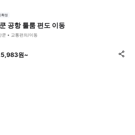
시확정
쿤 공항 툴룸 편도 이동
칸쿤
교통편의/이동
25,983원~