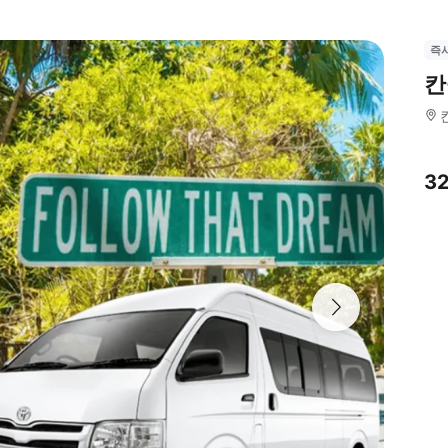
즉
칸
3