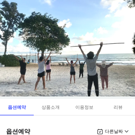
옵션예약
상품소개
이용정보
리뷰
옵션예약
다른날짜