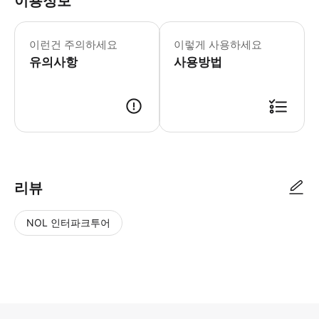
이용정보
복장: -걷기에 편안한 샌들 또는 신발, 
이런건 주의하세요
이렇게 사용하세요
유의사항
사용방법
리뷰
NOL 인터파크투어
NOL
별
사
에서
점
진/
작성
높
동
된
은
영
리뷰