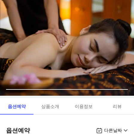
옵션예약
상품소개
이용정보
리뷰
옵션예약
다른날짜