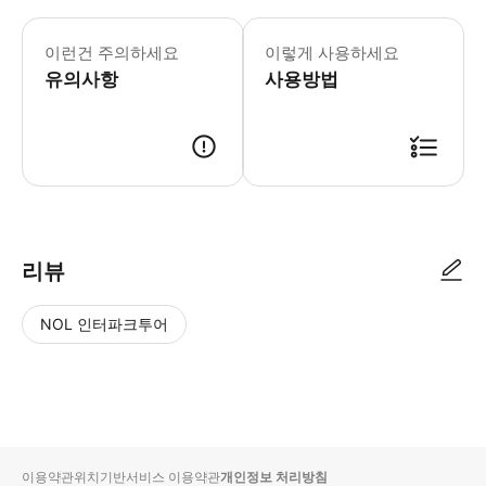
이런건 주의하세요
이렇게 사용하세요
유의사항
사용방법
리뷰
NOL 인터파크투어
NOL
별
사
에서
점
진/
작성
높
동
된
은
영
리뷰
순
상
이용약관
위치기반서비스 이용약관
개인정보 처리방침
입니