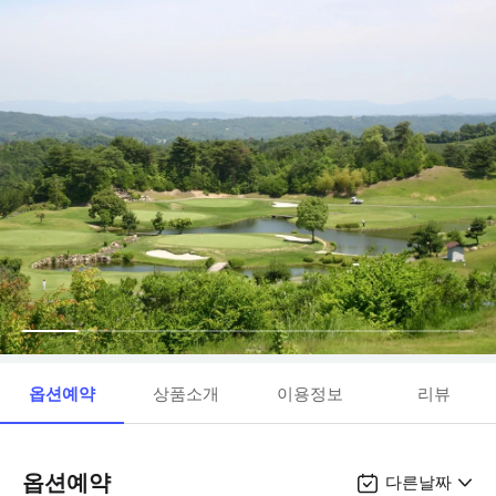
옵션예약
상품소개
이용정보
리뷰
옵션예약
다른날짜