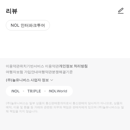
리뷰
NOL 인터파크투어
NOL
별
사
에서
점
진/
작성
높
동
된
은
영
리뷰
순
상
이용약관
위치기반서비스 이용약관
개인정보 처리방침
입니
여행자보험 가입안내
여행약관
분쟁해결기준
다.
(주)놀유니버스 사업자 정보
별
사
NOL
Triple
Interpark Global
점
진/
높
동
(주)놀유니버스
는 일부 상품의 통신판매중개자로서 통신판매의 당사자가 아니므로, 상품의
예약, 이용 및 환불 등 거래와 관련된 의무와 책임은 판매자에게 있으며
은
영
(주)놀유니버스
는 일
체 책임을 지지 않습니다.
순
상