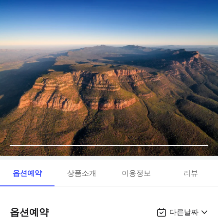
옵션예약
상품소개
이용정보
리뷰
옵션예약
다른날짜