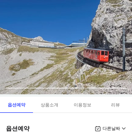
옵션예약
상품소개
이용정보
리뷰
옵션예약
다른날짜