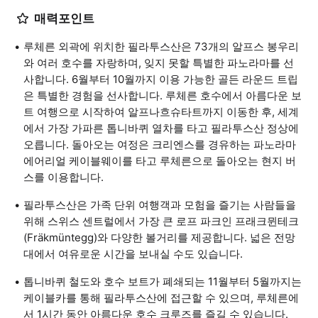
매력포인트
루체른 외곽에 위치한 필라투스산은 73개의 알프스 봉우리
와 여러 호수를 자랑하며, 잊지 못할 특별한 파노라마를 선
사합니다. 6월부터 10월까지 이용 가능한 골든 라운드 트립
은 특별한 경험을 선사합니다. 루체른 호수에서 아름다운 보
트 여행으로 시작하여 알프나흐슈타트까지 이동한 후, 세계
에서 가장 가파른 톱니바퀴 열차를 타고 필라투스산 정상에
오릅니다. 돌아오는 여정은 크리엔스를 경유하는 파노라마
에어리얼 케이블웨이를 타고 루체른으로 돌아오는 현지 버
스를 이용합니다.
필라투스산은 가족 단위 여행객과 모험을 즐기는 사람들을
위해 스위스 센트럴에서 가장 큰 로프 파크인 프래크뮌테크
(Fräkmüntegg)와 다양한 볼거리를 제공합니다. 넓은 전망
대에서 여유로운 시간을 보내실 수도 있습니다.
톱니바퀴 철도와 호수 보트가 폐쇄되는 11월부터 5월까지는
케이블카를 통해 필라투스산에 접근할 수 있으며, 루체른에
서 1시간 동안 아름다운 호수 크루즈를 즐길 수 있습니다.