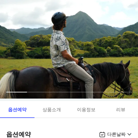
옵션예약
상품소개
이용정보
리뷰
옵션예약
다른날짜