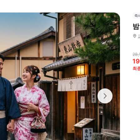
즉
밤
28,
19
최