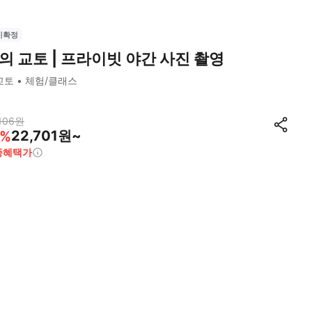
시확정
의 교토 | 프라이빗 야간 사진 촬영
교토
체험/클래스
106
원
22,701원~
%
종혜택가