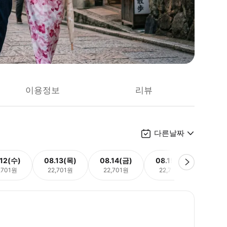
이용정보
리뷰
다른날짜
.12(수)
08.13(목)
08.14(금)
08.15(토)
08.
,701원
22,701원
22,701원
22,701원
22,